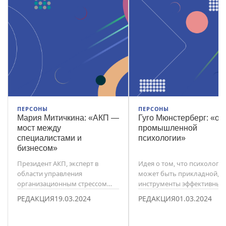
ПЕРСОНЫ
ПЕРСОНЫ
Мария Митичкина: «АКП —
Гуго Мюнстерберг: «от
мост между
промышленной
специалистами и
психологии»
бизнесом»
Президент АКП, эксперт в
Идея о том, что психологи
области управления
может быть прикладной, а 
организационным стрессом
инструменты эффективны в
Мария Митичкина — о
сферах образования и бизн
РЕДАКЦИЯ
19.03.2024
РЕДАКЦИЯ
01.03.2024
настоящем и будущем
принадлежит именно ему. 
корпоративной психологии в
Мюнстерберг — один из
России.
праотцов корпоративной