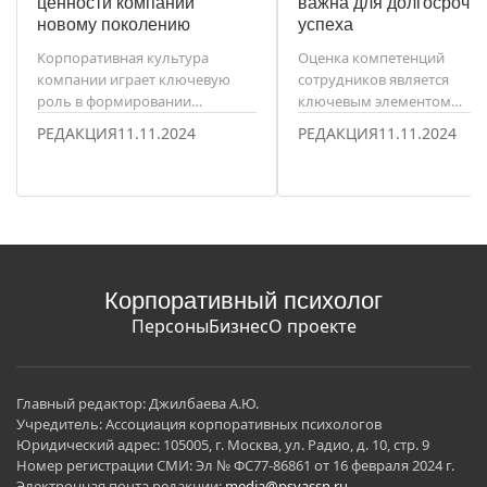
ценности компании
важна для долгосрочн
новому поколению
успеха
Корпоративная культура
Оценка компетенций
компании играет ключевую
сотрудников является
роль в формировании
ключевым элементом
уникальной идентичности
управления человеческим
РЕДАКЦИЯ
11.11.2024
РЕДАКЦИЯ
11.11.2024
организации и в поддержании
ресурсами и играет важну
ее конкурентоспособности.
роль в обеспечении
долгосрочного успеха
компании.
Корпоративный психолог
Персоны
Бизнес
О проекте
Главный редактор: Джилбаева А.Ю.
Учредитель: Ассоциация корпоративных психологов
Юридический адрес: 105005, г. Москва, ул. Радио, д. 10, стр. 9
Номер регистрации СМИ: Эл № ФС77-86861 от 16 февраля 2024 г.
Электронная почта редакции:
media@psyassn.ru